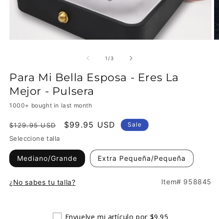
of
1
/
3
Para Mi Bella Esposa - Eres La
Mejor - Pulsera
1000+ bought in last month
Regular
Sale
$99.95 USD
Sale
$129.95 USD
price
price
Seleccione talla
Mediano/Grande
Extra Pequeña/Pequeña
Item# 958845
¿No sabes tu talla?
Envuelve mi artículo por $9.95