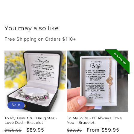
You may also like
Free Shipping on Orders $110+
NEW ARRIVAL
Sale
To My Beautiful Daughter -
To My Wife - I'll Always Love
Love Dad - Bracelet
You - Bracelet
Regular
Sale
$89.95
Regular
Sale
From $59.95
$129.95
$99.95