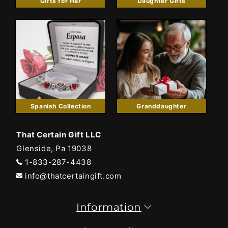
Gifts for Her
Daughter Gifts
Spanish Collection
Granddaughter
That Certain Gift LLC
Glenside, Pa 19038
1-833-287-4438
info@thatcertaingift.com
Information