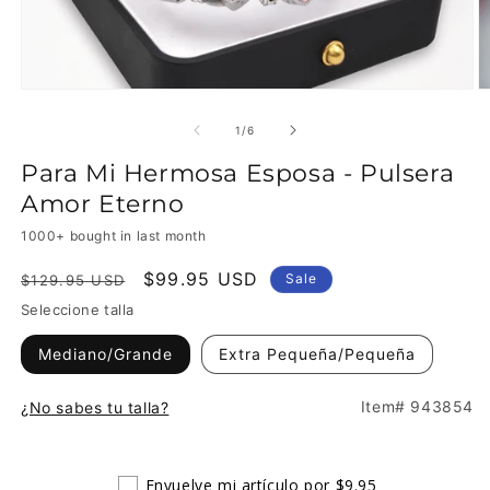
of
1
/
6
Para Mi Hermosa Esposa - Pulsera
Amor Eterno
1000+ bought in last month
Regular
Sale
$99.95 USD
Sale
$129.95 USD
price
price
Seleccione talla
Mediano/Grande
Extra Pequeña/Pequeña
Item# 943854
¿No sabes tu talla?
Envuelve mi artículo por $9.95