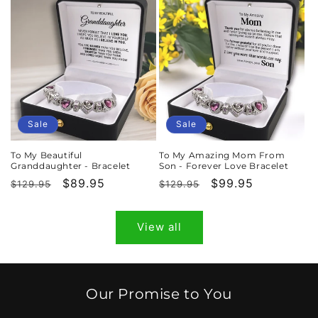
Sale
Sale
To My Beautiful
To My Amazing Mom From
Granddaughter - Bracelet
Son - Forever Love Bracelet
Regular
Sale
$89.95
Regular
Sale
$99.95
$129.95
$129.95
price
price
price
price
View all
Our Promise to You