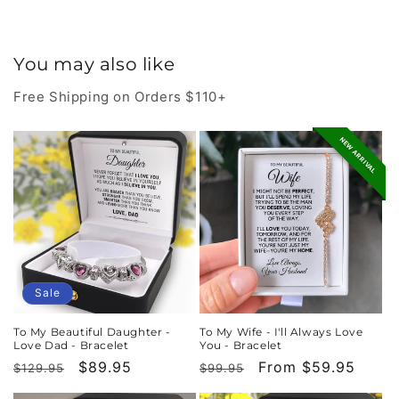
You may also like
Free Shipping on Orders $110+
NEW ARRIVAL
Sale
To My Beautiful Daughter -
To My Wife - I'll Always Love
Love Dad - Bracelet
You - Bracelet
Regular
Sale
$89.95
Regular
Sale
From $59.95
$129.95
$99.95
price
price
price
price