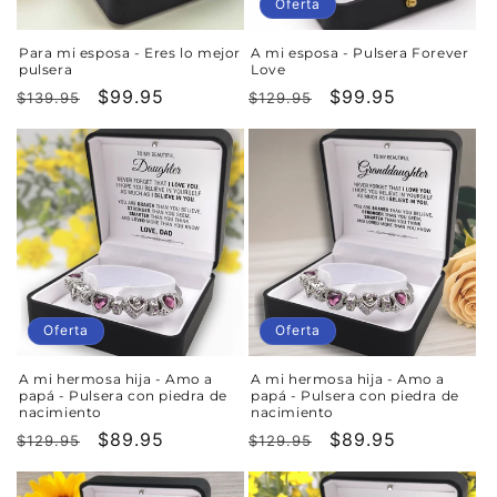
n
Oferta
:
Para mi esposa - Eres lo mejor
A mi esposa - Pulsera Forever
pulsera
Love
Precio
Precio
$99.95
Precio
Precio
$99.95
$139.95
$129.95
habitual
de
habitual
de
oferta
oferta
Oferta
Oferta
A mi hermosa hija - Amo a
A mi hermosa hija - Amo a
papá - Pulsera con piedra de
papá - Pulsera con piedra de
nacimiento
nacimiento
Precio
Precio
$89.95
Precio
Precio
$89.95
$129.95
$129.95
habitual
de
habitual
de
oferta
oferta