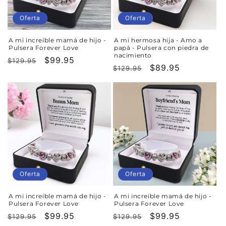
Oferta
Oferta
A mi increíble mamá de hijo -
A mi hermosa hija - Amo a
Pulsera Forever Love
papá - Pulsera con piedra de
nacimiento
Precio
Precio
$99.95
$129.95
Precio
Precio
$89.95
$129.95
habitual
de
habitual
de
oferta
oferta
Oferta
Oferta
A mi increíble mamá de hijo -
A mi increíble mamá de hijo -
Pulsera Forever Love
Pulsera Forever Love
Precio
Precio
$99.95
Precio
Precio
$99.95
$129.95
$129.95