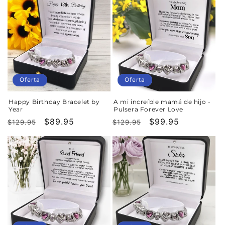
Oferta
Oferta
Happy Birthday Bracelet by
A mi increíble mamá de hijo -
Year
Pulsera Forever Love
Precio
Precio
$89.95
Precio
Precio
$99.95
$129.95
$129.95
habitual
de
habitual
de
oferta
oferta