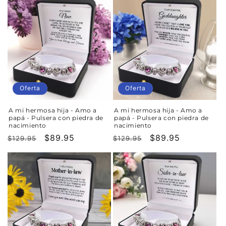
oferta
Oferta
Oferta
A mi hermosa hija - Amo a
A mi hermosa hija - Amo a
papá - Pulsera con piedra de
papá - Pulsera con piedra de
nacimiento
nacimiento
Precio
Precio
$89.95
Precio
Precio
$89.95
$129.95
$129.95
habitual
de
habitual
de
oferta
oferta