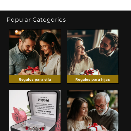
habitual
de
habitual
de
oferta
oferta
Popular Categories
Regalos para ella
Regalos para hijas