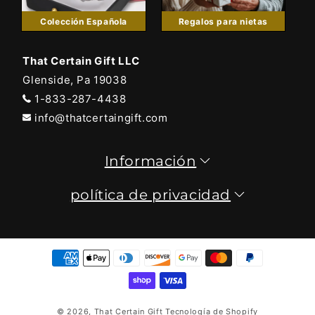
Colección Española
Regalos para nietas
That Certain Gift LLC
Glenside, Pa 19038
1-833-287-4438
info@thatcertaingift.com
Información
política de privacidad
Formas
de
pago
© 2026,
That Certain Gift
Tecnología de Shopify