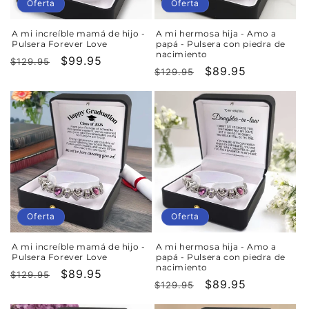
Oferta
Oferta
A mi increíble mamá de hijo -
A mi hermosa hija - Amo a
Pulsera Forever Love
papá - Pulsera con piedra de
nacimiento
Precio
Precio
$99.95
$129.95
Precio
Precio
$89.95
$129.95
habitual
de
habitual
de
oferta
oferta
Oferta
Oferta
A mi increíble mamá de hijo -
A mi hermosa hija - Amo a
Pulsera Forever Love
papá - Pulsera con piedra de
nacimiento
Precio
Precio
$89.95
$129.95
Precio
Precio
$89.95
$129.95
habitual
de
habitual
de
oferta