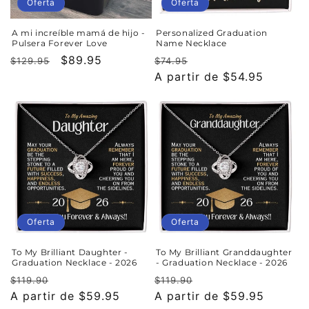
n
Oferta
Oferta
:
A mi increíble mamá de hijo -
Personalized Graduation
Pulsera Forever Love
Name Necklace
Precio
Precio
$89.95
Precio
Precio
$129.95
$74.95
habitual
de
habitual
A partir de $54.95
de
oferta
oferta
Oferta
Oferta
To My Brilliant Daughter -
To My Brilliant Granddaughter
Graduation Necklace - 2026
- Graduation Necklace - 2026
Precio
Precio
Precio
Precio
$119.90
$119.90
habitual
A partir de $59.95
de
habitual
A partir de $59.95
de