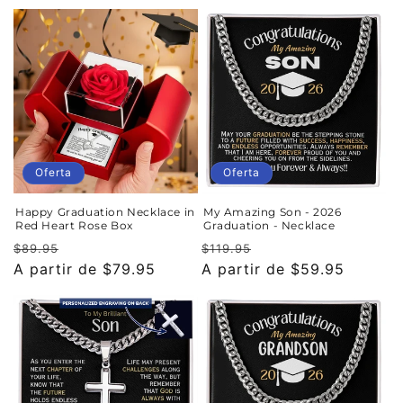
oferta
oferta
Oferta
Oferta
Happy Graduation Necklace in
My Amazing Son - 2026
Red Heart Rose Box
Graduation - Necklace
Precio
Precio
Precio
Precio
$89.95
$119.95
habitual
A partir de $79.95
de
habitual
A partir de $59.95
de
oferta
oferta