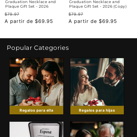
Graduation Necklace and
Graduation Necklace and
Plaque Gift Set - 2026
Plaque Gift Set - 2026 (Copy)
Precio
Precio
Precio
Precio
$79.97
$79.97
habitual
A partir de $69.95
de
habitual
A partir de $69.95
de
oferta
oferta
Popular Categories
Regalos para ella
Regalos para hijas