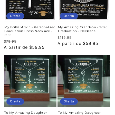
Oferta
Oferta
My Brilliant Son - Personalized
My Amazing Grandson - 2026
Graduation Cross Necklace -
Graduation - Necklace
2026
Precio
Precio
$119.95
Precio
Precio
$79.95
habitual
A partir de $59.95
de
habitual
A partir de $59.95
de
oferta
oferta
Oferta
Oferta
To My Amazing Daughter -
To My Amazing Daughter -