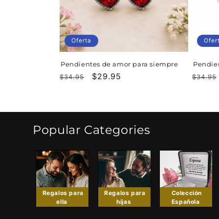
i
ó
Oferta
Ofer
n
Pendientes de amor para siempre
Pendie
:
Precio
Precio
$29.95
Precio
$34.95
$34.95
habitual
de
habitu
oferta
Popular Categories
Regalos para
Regalos para
Colección
ella
hijas
Española