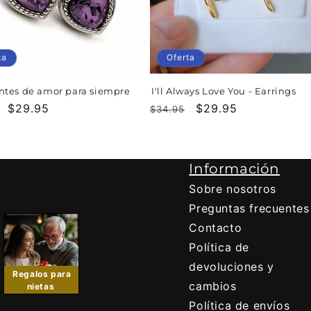
ta
Oferta
ntes de amor para siempre
I'll Always Love You - Earrings
Precio
$29.95
Precio
Precio
$29.95
$34.95
al
de
habitual
de
oferta
oferta
Información
Sobre nosotros
Preguntas frecuentes
Contacto
Política de
devoluciones y
Regalos para
cambios
nietas
Política de envíos