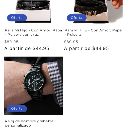
Oferta
Oferta
Para Mi Hijo - Con Amor, Papá
Para Mi Hijo - Con Amor, Papá
- Pulsera con cruz
- Pulsera
Precio
Precio
Precio
Precio
$89.95
$89.95
habitual
A partir de $44.95
de
habitual
A partir de $44.95
de
oferta
oferta
Oferta
Reloj de hombre grabable
personalizado