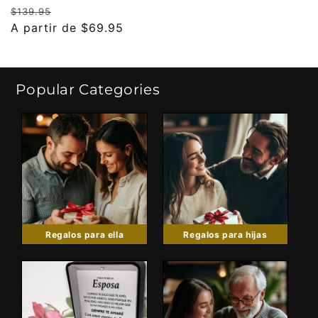
Precio
Precio
$139.95
habitual
A partir de $69.95
de
oferta
Popular Categories
Regalos para ella
Regalos para hijas