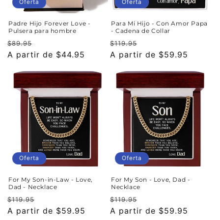
n
Oferta
Oferta
:
Padre Hijo Forever Love -
Para Mi Hijo - Con Amor Papa
Pulsera para hombre
- Cadena de Collar
Precio
Precio
Precio
Precio
$89.95
$119.95
habitual
A partir de $44.95
de
habitual
A partir de $59.95
de
oferta
oferta
Oferta
Oferta
For My Son-in-Law - Love,
For My Son - Love, Dad -
Dad - Necklace
Necklace
Precio
Precio
Precio
Precio
$119.95
$119.95
habitual
A partir de $59.95
de
habitual
A partir de $59.95
de