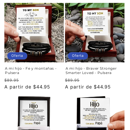
oferta
oferta
Oferta
Oferta
A mi hijo - Fe y montañas -
A mi hijo - Braver Stronger
Pulsera
Smarter Loved - Pulsera
Precio
Precio
Precio
Precio
$89.95
$89.95
habitual
A partir de $44.95
de
habitual
A partir de $44.95
de
oferta
oferta