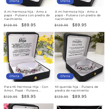
n
Oferta
Oferta
:
A mi hermosa hija - Amo a
A mi hermosa hija - Amo a
papá - Pulsera con piedra de
papá - Pulsera con piedra de
nacimiento
nacimiento
Precio
Precio
$89.95
Precio
Precio
$89.95
$129.95
$129.95
habitual
de
habitual
de
oferta
oferta
Oferta
Oferta
Para Mi Hermosa Hija - Con
Mi querida hija - Pulsera de
Amor, Papá - Pulsera...
piedra de nacimiento
Precio
Precio
$89.95
Precio
Precio
$89.95
$129.95
$129.95
habitual
de
habitual
de
oferta
oferta