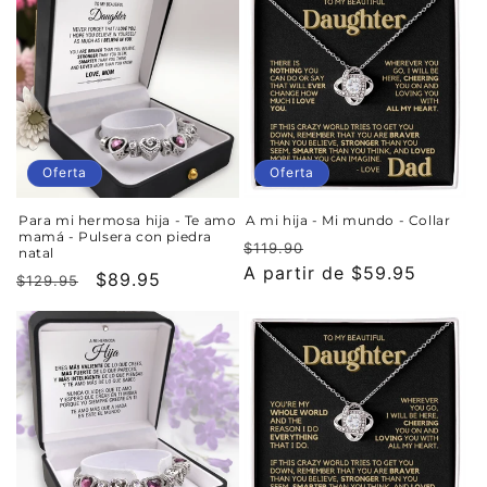
Oferta
Oferta
Para mi hermosa hija - Te amo
A mi hija - Mi mundo - Collar
mamá - Pulsera con piedra
Precio
Precio
$119.90
natal
habitual
A partir de $59.95
de
Precio
Precio
$89.95
$129.95
oferta
habitual
de
oferta