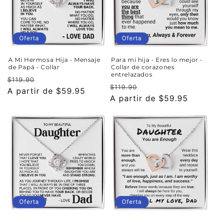
Oferta
Oferta
A Mi Hermosa Hija - Mensaje
Para mi hija - Eres lo mejor -
de Papá - Collar
Collar de corazones
entrelazados
Precio
Precio
$119.90
Precio
Precio
$119.90
habitual
A partir de $59.95
de
habitual
A partir de $59.95
de
oferta
oferta
Oferta
Oferta