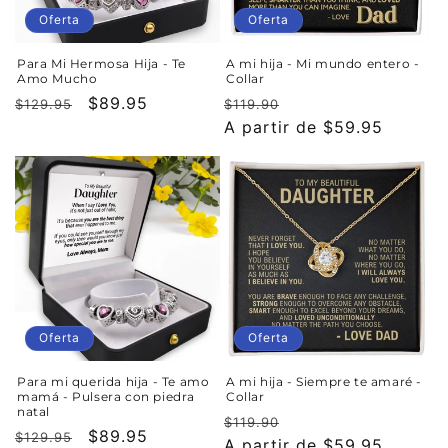
Oferta
Oferta
Para Mi Hermosa Hija - Te
A mi hija - Mi mundo entero -
Amo Mucho
Collar
Precio
Precio
$89.95
Precio
Precio
$129.95
$119.90
habitual
de
habitual
A partir de $59.95
de
oferta
oferta
Oferta
Oferta
Para mi querida hija - Te amo
A mi hija - Siempre te amaré -
mamá - Pulsera con piedra
Collar
natal
Precio
Precio
$119.90
Precio
Precio
$89.95
$129.95
habitual
A partir de $59.95
de