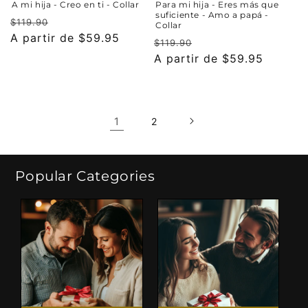
A mi hija - Creo en ti - Collar
Para mi hija - Eres más que
suficiente - Amo a papá -
Precio
Precio
$119.90
Collar
habitual
A partir de $59.95
de
Precio
Precio
$119.90
oferta
habitual
A partir de $59.95
de
oferta
1
2
Popular Categories