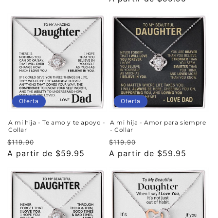
habitual
de
oferta
oferta
Oferta
Oferta
A mi hija - Te amo y te apoyo -
A mi hija - Amor para siempre
Collar
- Collar
Precio
Precio
Precio
Precio
$119.90
$119.90
habitual
A partir de $59.95
de
habitual
A partir de $59.95
de
oferta
oferta